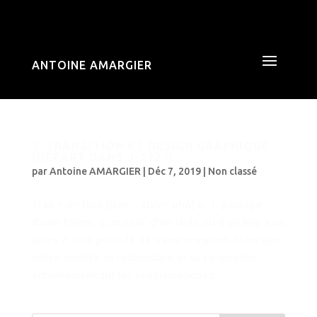
ANTOINE AMARGIER
1. TRANSITION ET DESIGN GRAPHIQUE
(DÉPART DANS J-112 !)
par
Antoine AMARGIER
|
Déc 7, 2019
|
Non classé
Tran • si • tion [tran – zish – uhn] n. 1. passage
d’une forme, d’un état, d’un style ou d’un lieu à un
autre 2. une période de transformation Alors que
notre société se restructure et se ré-invente
actuellement sur les problématiques...